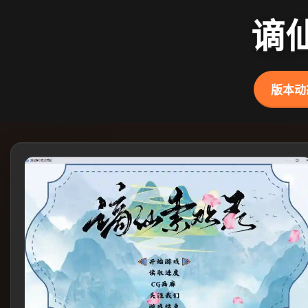
谪
版本动