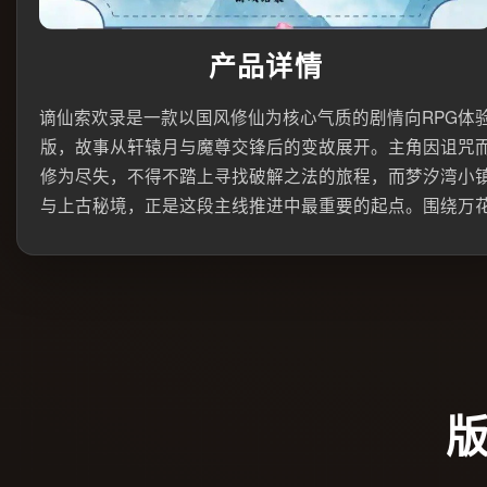
产品详情
谪仙索欢录是一款以国风修仙为核心气质的剧情向RPG体
版，故事从轩辕月与魔尊交锋后的变故展开。主角因诅咒
修为尽失，不得不踏上寻找破解之法的旅程，而梦汐湾小
与上古秘境，正是这段主线推进中最重要的起点。围绕万
琉璃花的传闻、秘境中的未知目标，以及人物之间各怀心
的互动，游戏逐步建立起带有悬念感的仙侠叙事氛围。
目前公开体验内容虽然篇幅不算很长，但主线结构已经相
清晰。玩家需要在小镇调查、人物对话、地图探索与关键
择之间不断拼凑线索，弄清轩辕月为何来到梦汐湾，又为
必须追查秘境与宝物消息。官方中文文本让功法设定、诅
背景和人物动机更容易理解，也让整个流程更偏向沉浸式
读与探索，而不是单纯追求数值成长。